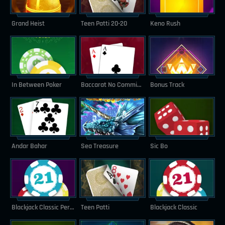
Grand Heist
Teen Patti 20-20
Keno Rush
In Between Poker
Baccarat No Commission
Bonus Track
Andar Bahar
Sea Treasure
Sic Bo
Blackjack Classic Perfect Pairs
Teen Patti
Blackjack Classic