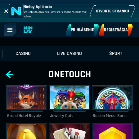
Ninlay Aplikácia
OTVORTE STRÁNKU
Vstúpte do aplikácie, aby ste si mohli čo najlepšie
zahrať
PRIHLÁSENIE
REGISTRÁCIA
CASINO
LIVE CASINO
ŠPORT
ONETOUCH
NOVÉ
Grand Hotel Royale
Jewelry Cats
Raiden Medal Burst