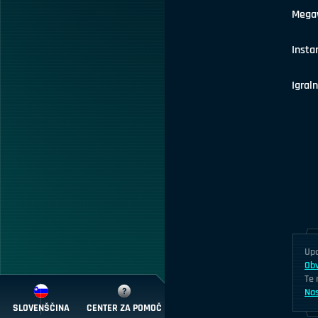
Mega
Insta
Igral
Upo
Obv
Te 
Nas
SLOVENŠČINA
CENTER ZA POMOČ