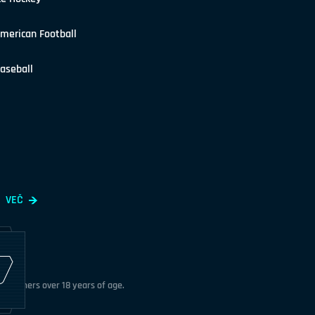
merican Football
aseball
VEČ
 customers over 18 years of age.