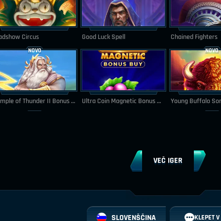
dshow Circus
Good Luck Spell
Chained Fighters
NOVO
NOVO
Temple of Thunder II Bonus Buy
Ultra Coin Magnetic Bonus Buy
Young Buffalo So
NOVO
NOVO
VEČ IGER
row Slot
Lucky Lu
SLOVENŠČINA
KLEPET V