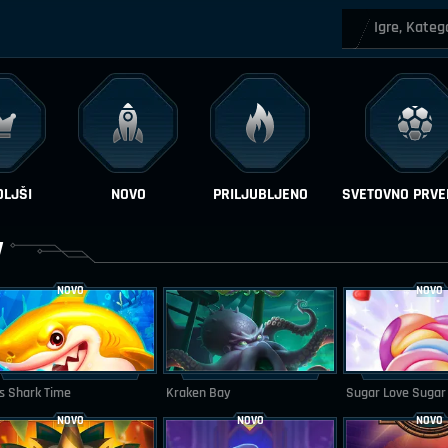
Igre, Kateg
LJŠI
NOVO
PRILJUBLJENO
SVETOVNO PRVE
V
NOVO
NOVO
's Shark Time
Kraken Bay
Sugar Love Sugar
NOVO
NOVO
NOVO