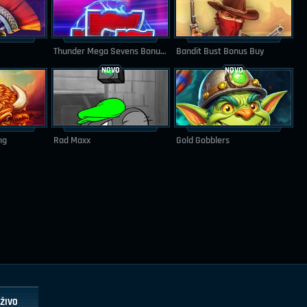
Thunder Mega Sevens Bonus Buy
Bandit Bust Bonus Buy
NOVO
NOVO
ng
Rad Maxx
Gold Gobblers
Big Game Fishing Golden Catch
Aztec GigaBlox
Hall of Wealth
 ŽIVO