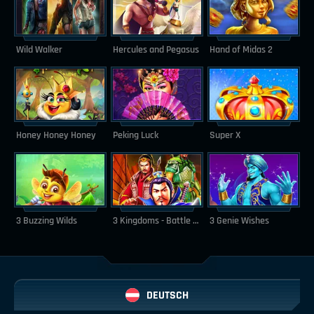
Wild Walker
Hercules and Pegasus
Hand of Midas 2
Honey Honey Honey
Peking Luck
Super X
3 Buzzing Wilds
3 Kingdoms - Battle of Red Cliffs
3 Genie Wishes
DEUTSCH