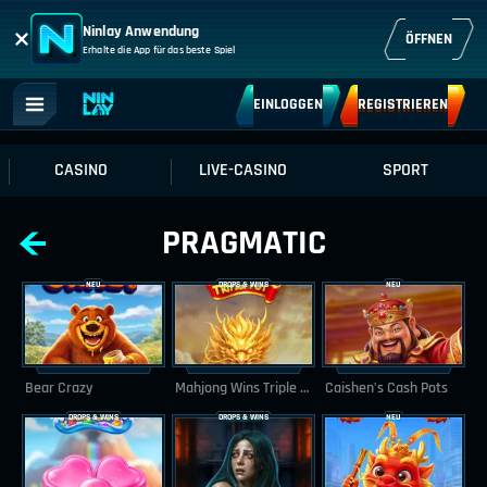
Ninlay Anwendung
ÖFFNEN
Erhalte die App für das beste Spiel
EINLOGGEN
REGISTRIEREN
CASINO
LIVE-CASINO
SPORT
PRAGMATIC
NEU
DROPS & WINS
NEU
Bear Crazy
Mahjong Wins Triple Pot
Caishen’s Cash Pots
DROPS & WINS
DROPS & WINS
NEU