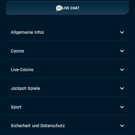
LIVE CHAT
Allgemeine Infos
Casino
Live-Casino
Jackpot-Spiele
Sport
Sicherheit und Datenschutz