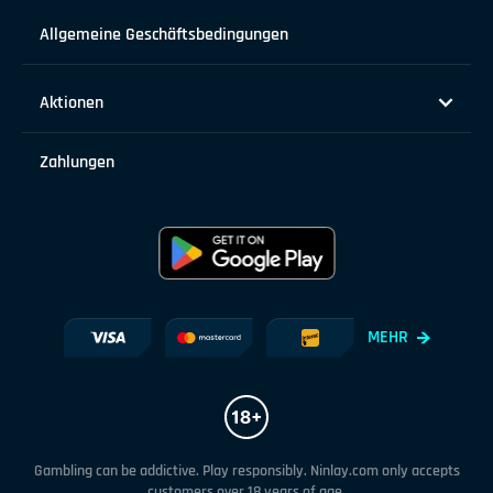
Allgemeine Geschäftsbedingungen
Aktionen
Zahlungen
MEHR
Gambling can be addictive. Play responsibly. Ninlay.com only accepts
customers over 18 years of age.