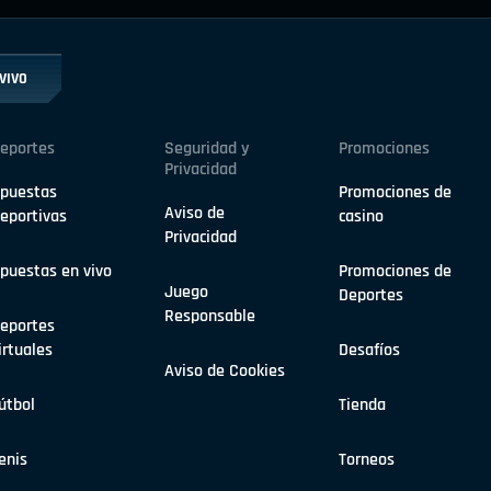
VIVO
eportes
Seguridad y
Promociones
Privacidad
puestas
Promociones de
Aviso de
eportivas
casino
Privacidad
puestas en vivo
Promociones de
Juego
Deportes
Responsable
eportes
irtuales
Desafíos
Aviso de Cookies
útbol
Tienda
enis
Torneos