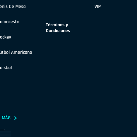
enis De Mesa
VIP
aloncesto
Términos y
Condiciones
ockey
útbol Americano
éisbol
MÁS