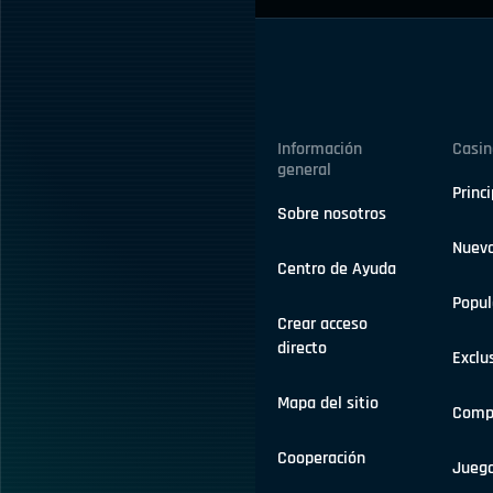
Información
Casin
general
Princi
Sobre nosotros
Nuev
Centro de Ayuda
Popul
Crear acceso
directo
Exclu
Mapa del sitio
Comp
Cooperación
Juego