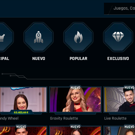
Juegos, Ca
IPAL
NUEVO
POPULAR
EXCLUSIVO
NUEVO
NUEVO
65.403,44 €
andy Wheel
Gravity Roulette
Live Roulette
NUEVO
NUEVO
NUEVO