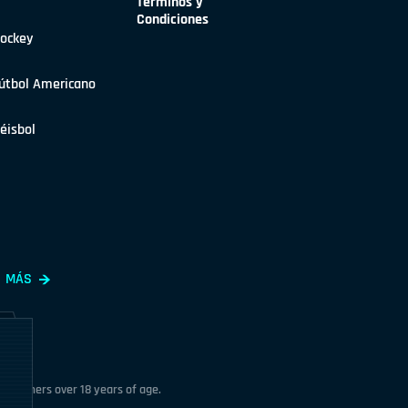
Términos y
Condiciones
ockey
útbol Americano
éisbol
MÁS
 customers over 18 years of age.