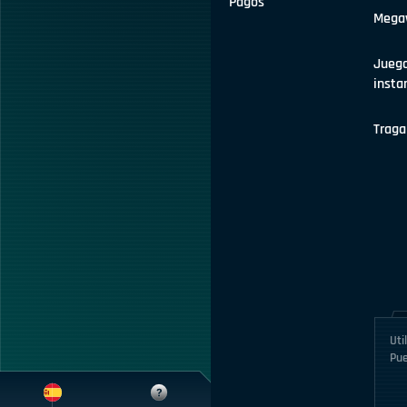
Pagos
Mega
Jueg
insta
Traga
Uti
Pue