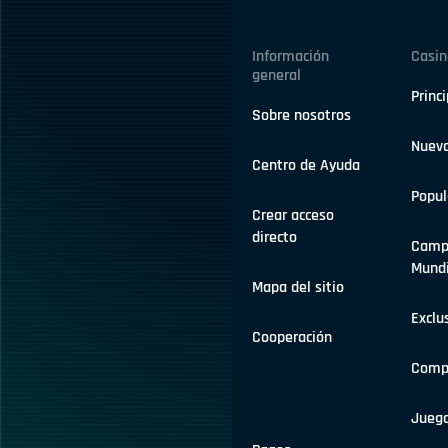
Información
Casin
general
Princi
Sobre nosotros
Nuev
Centro de Ayuda
Popul
Crear acceso
directo
Camp
Mundi
Mapa del sitio
Exclu
Cooperación
Comp
Juego