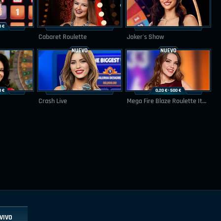
0 €
Cabaret Roulette
Joker's Show
NUEVO
NUEVO
0 €
0,20 €
- 500 €
Crash Live
Mega Fire Blaze Roulette Italiana
VIVO