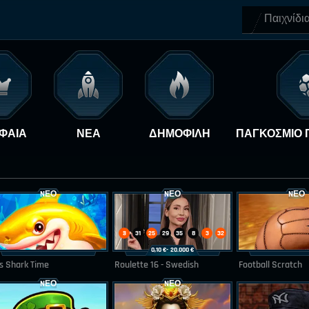
Παιχνίδι
ΦΑΊΑ
ΝΈΑ
ΔΗΜΟΦΙΛΉ
ΠΑΓΚΌΣΜΙΟ
NΈΟ
NΈΟ
NΈΟ
3
31
25
29
35
8
3
32
26
2
31
33
16
9
16
15
0,10 €
- 20.000 €
11
15
21
27
's Shark Time
Roulette 16 - Swedish
Football Scratch
NΈΟ
NΈΟ