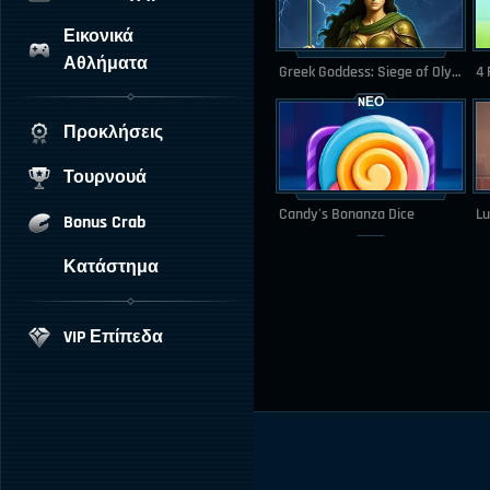
Εικονικά
Αθλήματα
Greek Goddess: Siege of Olympus Megaways™
4 
NΈΟ
Προκλήσεις
Τουρνουά
Candy's Bonanza Dice
Lu
Bonus Crab
NΈΟ
Κατάστημα
VIP Επίπεδα
3 Lucky Idols
Am