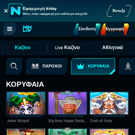
Εφαρμογή Ninlay
Άνοιξε
Μπες στην εφαρμογή για καλύτερο παιχνίδι
Σύνδεση
Εγγραφή
Καζίνο
Live Καζίνο
Αθλητικά
ΠΆΡΟΧΟΙ
ΚΟΡΥΦΑΊΑ
ΚΟΡΥΦΑΊΑ
NΈΟ
Joker Winpot
Big Bass Vegas Double Down Deluxe
Cash of Gods
NΈΟ