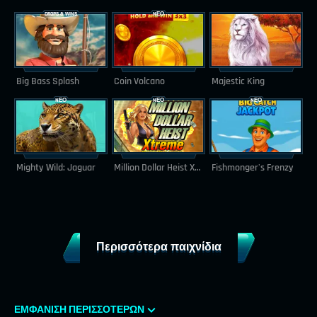
DROPS & WINS
NΈΟ
Big Bass Splash
Coin Volcano
Majestic King
NΈΟ
NΈΟ
NΈΟ
Mighty Wild: Jaguar
Million Dollar Heist Xtreme Buy Bonus
Fishmonger's Frenzy
NΈΟ
NΈΟ
Περισσότερα παιχνίδια
Glory of Olympus Unlocked
Book Of Frosty
Lucky Lady's Charm Deluxe
ΕΜΦΆΝΙΣΗ ΠΕΡΙΣΣΌΤΕΡΩΝ