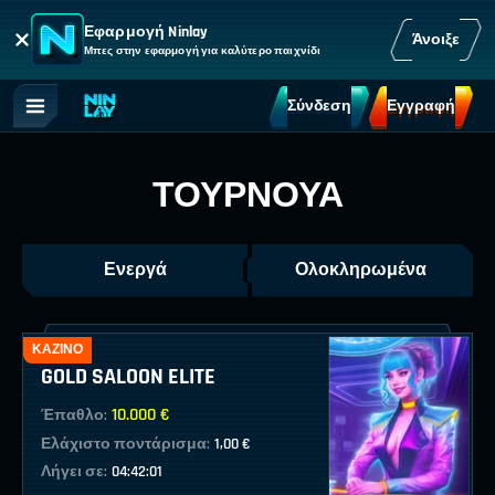
Εφαρμογή Ninlay
Άνοιξε
Μπες στην εφαρμογή για καλύτερο παιχνίδι
Σύνδεση
Εγγραφή
ΤΟΥΡΝΟΥΆ
Ενεργά
Ολοκληρωμένα
ΚΑΖΊΝΟ
GOLD SALOON ELITE
10.000 €
Έπαθλο:
Ελάχιστο ποντάρισμα:
1,00 €
Λήγει σε:
04:42:01