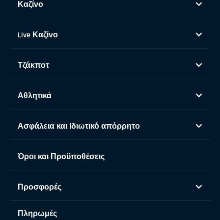
Καζίνο
Live Καζίνο
Τζάκποτ
Αθλητικά
Ασφάλεια και Ιδιωτικό απόρρητο
Όροι και Προϋποθέσεις
Προσφορές
Πληρωμές