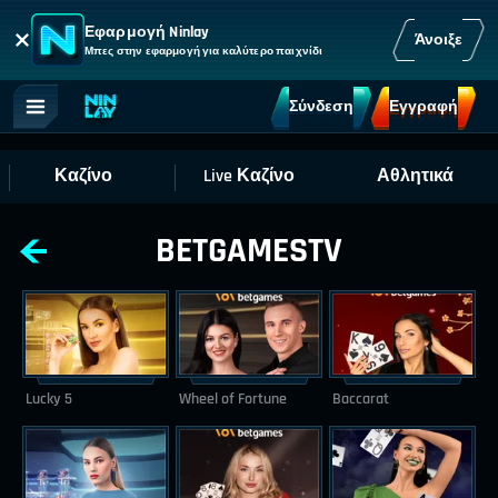
Εφαρμογή Ninlay
Άνοιξε
Μπες στην εφαρμογή για καλύτερο παιχνίδι
Σύνδεση
Εγγραφή
Καζίνο
Live Καζίνο
Αθλητικά
BETGAMESTV
Lucky 5
Wheel of Fortune
Baccarat