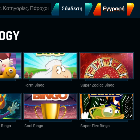
α, Κατηγορίες, Πάροχοι
Σύνδεση
Εγγραφή
OGY
Farm Bingo
Super Zodiac Bingo
 Bingo
Goal Bingo
Super Flex Bingo