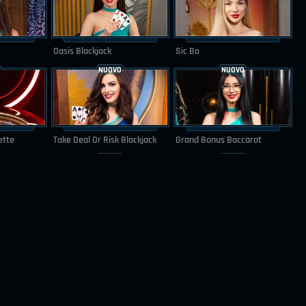
Oasis Blackjack
Sic Bo
NUOVO
NUOVO
ette
Take Deal Or Risk Blackjack
Grand Bonus Baccarat
NUOVO
NUOVO
Virtual Dragon Tiger
Roulette Lite