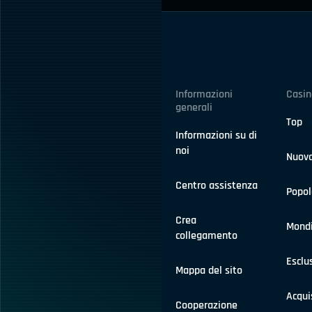
Informazioni
Casin
generali
Top
Informazioni su di
noi
Nuov
Centro assistenza
Popol
Crea
Mondi
collegamento
Esclu
Mappa del sito
Acqui
Cooperazione