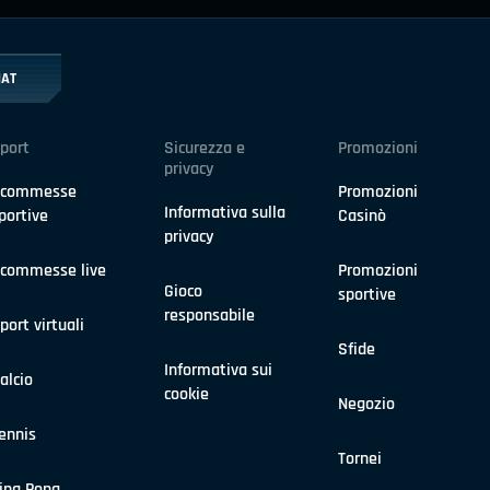
HAT
port
Sicurezza e
Promozioni
privacy
Scommesse
Promozioni
Informativa sulla
portive
Casinò
privacy
commesse live
Promozioni
Gioco
sportive
responsabile
port virtuali
Sfide
Informativa sui
alcio
cookie
Negozio
ennis
Tornei
ing Pong