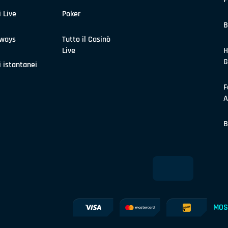
i Live
Poker
B
ways
Tutto il Casinò
Live
H
G
i istantanei
F
A
B
MOS