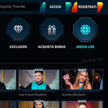
tegorie, Provider
ACCEDI
REGISTRATI
ESCLUSIVO
ACQUISTA BONUS
GIOCHI LIVE
NUOVO
NUOVO
Live French Roulette
Gravity Blackjack
NUOVO
NUOVO