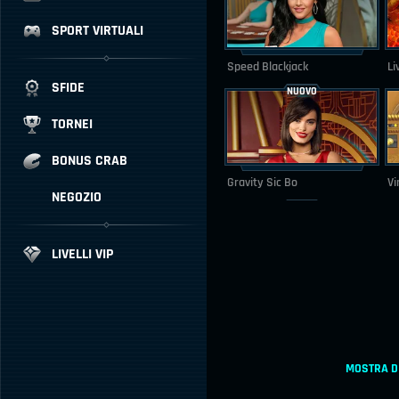
SPORT VIRTUALI
Speed Blackjack
Li
SFIDE
NUOVO
TORNEI
BONUS CRAB
Gravity Sic Bo
Vi
NEGOZIO
NUOVO
LIVELLI VIP
VIP Baccarat
VI
MOSTRA DI