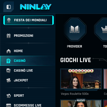
FIESTA DEI MONDIALI
PROMOZIONI
PROVIDER
TO
HOME
GIOCHI LIVE
CASINÒ
CASINÒ LIVE
JACKPOT
Vegas Roulette 500x
C
SPORT
NUOVO
SCOMMESSE LIVE