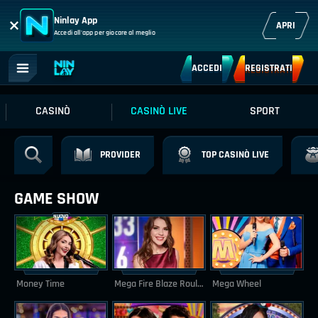
Ninlay App
APRI
Accedi all'app per giocare al meglio
ACCEDI
REGISTRATI
CASINÒ
CASINÒ LIVE
SPORT
PROVIDER
TOP CASINÒ LIVE
GAME SHOW
NUOVO
Money Time
Mega Fire Blaze Roulette Live
Mega Wheel