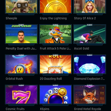
Sheeple
Enjoy the Lightning
Story Of Alice 2
NUOVO
NUOVO
NUOVO
Penalty Duel with Julio Cesar
Fruit Attack 5 Pate Link
Ascot Gold
NUOVO
NUOVO
NUOVO
Orbital Rush
20 Dazzling Roll
Diamond Explosion 777
NUOVO
NUOVO
NUOVO
Cosmic Fruits
XSpins
Grand Hotel Royale