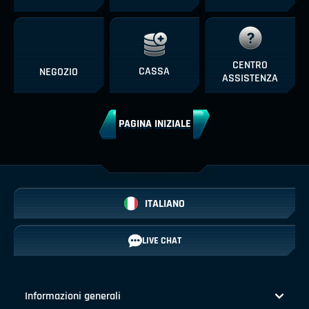
CENTRO
CASSA
NEGOZIO
ASSISTENZA
PAGINA INIZIALE
ITALIANO
LIVE CHAT
Informazioni generali