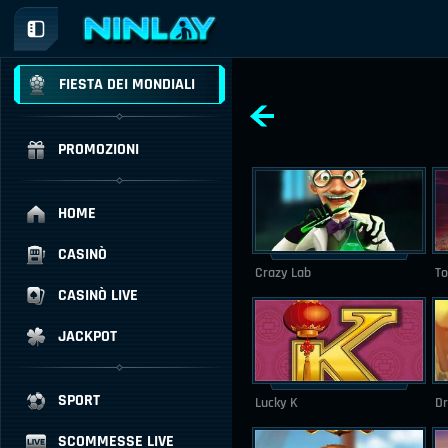
FIESTA DEI MONDIALI
PROMOZIONI
HOME
CASINÒ
Crazy Lab
To
CASINÒ LIVE
JACKPOT
SPORT
Lucky K
Dr
SCOMMESSE LIVE