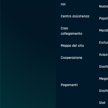
noi
Nuov
Centro assistenza
Popol
Crea
Mondi
collegamento
Esclu
Mappa del sito
Acqui
Cooperazione
Gioch
Mega
Pagamenti
Gioch
Slot