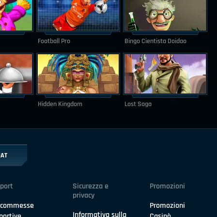
Football Pro
Bingo Cientista Doidao
Hidden Kingdom
Lost Saga
HAT
port
Sicurezza e
Promozioni
privacy
Scommesse
Promozioni
Informativa sulla
portive
Casinò