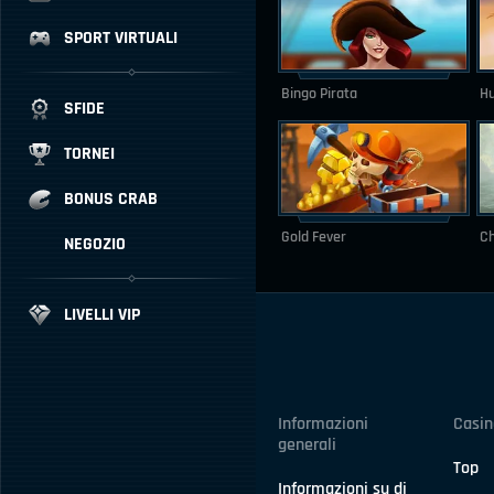
SPORT VIRTUALI
Bingo Pirata
Hu
SFIDE
TORNEI
BONUS CRAB
Gold Fever
Ch
NEGOZIO
LIVELLI VIP
Informazioni
Casin
generali
Top
Informazioni su di