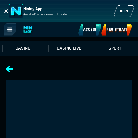
Ninlay App
APRI
Accedi all'app per giocare al meglio
ACCEDI
REGISTRATI
CASINÒ
CASINÒ LIVE
SPORT