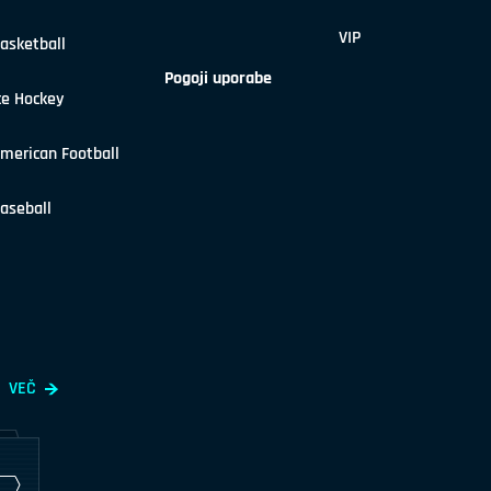
VIP
asketball
Pogoji uporabe
ce Hockey
merican Football
aseball
VEČ