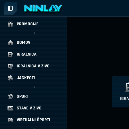
PROMOCIJE
DOMOV
IGRALNICA
IGRALNICA V ŽIVO
JACKPOTI
ŠPORT
IGRA
STAVE V ŽIVO
VIRTUALNI ŠPORTI