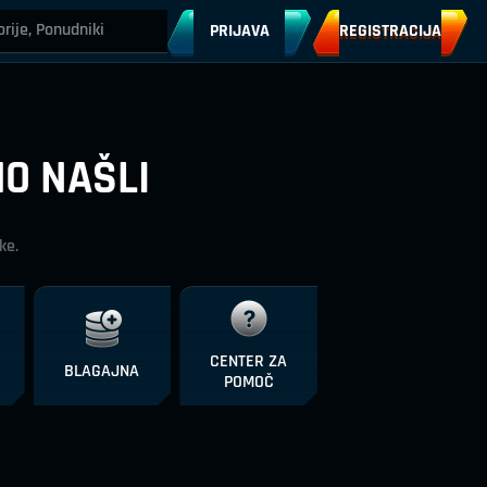
orije, Ponudniki
PRIJAVA
REGISTRACIJA
MO NAŠLI
ke.
CENTER ZA
BLAGAJNA
POMOČ